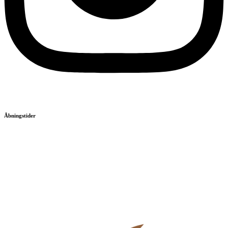
Åbningstider
Mandag
12-21
Tirsdag
12-21
Onsdag
12-21
Torsdag
12-21
Fredag
12-21
Lørdag
11-21
Søndag
11-21