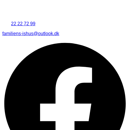
Familiens Ishus
Hvidovre Torv 4
2650 Hvidovre
Tlf.:
22 22 72 99
familiens-ishus@outlook.dk